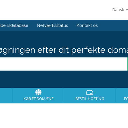
Dansk
idensdatabase
Netværksstatus
Kontakt os
gningen efter dit perfekte dom
KØB ET DOMÆNE
BESTIL HOSTING
F