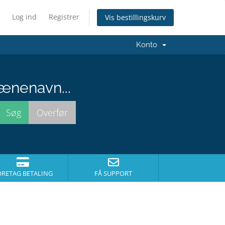
Log ind
Registrer
Vis bestillingskurv
Konto
ænenavn...
ORETAG BETALING
FÅ SUPPORT